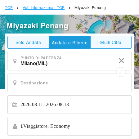
TOP
Voli Internazionali TOP
Miyazaki Penang
Miyazaki Penang
Solo Andata
Multi Città
Andata e Ritorno
PUNTO DI PARTENZA
2026-08-11
2026-08-13
1
Viaggiatore,
Economy