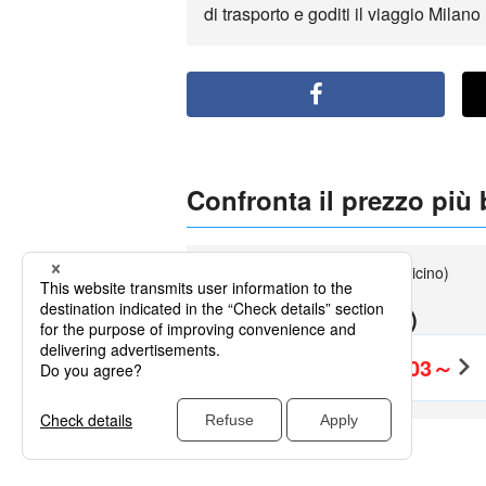
di trasporto e goditi il viaggio Milano
Confronta il prezzo più
Leonardo da Vinci (Rome Fiumicino)
partenza
Milano(LIN)
EUR103～
Andata e Ritorno