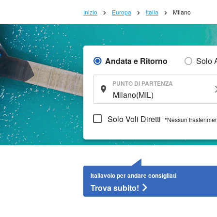
Inizio
Europa
Italia
Milano
Andata e Ritorno
Solo 
PUNTO DI PARTENZA
Solo Voli Diretti
*Nessun trasferime
Italiavolo per andare consigliati
Trova subito!