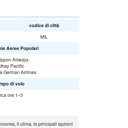
codice di città
MIL
e Aeree Popolari
Nippon Airways
thay Pacific
a German Airlines
mpo di volo
rca ore 1~3
nomia, il clima, le principali opzioni