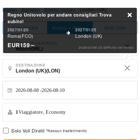
Inizio
>
Europa
>
Regno Unito
>
London (UK)
Regno Unitovolo per andare consigliati
Trova
subito!
Solo Andata
Multi Città
Andata e Ritorno
2027/01/20
2027/01/25
Roma(FCO)
London (UK)
PUNTO DI PARTENZA
EUR159
～
2026/03/08 20:08Punto nel tempo
DESTINAZIONE
2026-08-08
2026-08-10
1
Viaggiatore,
Economy
Solo Voli Diretti
*Nessun trasferimento