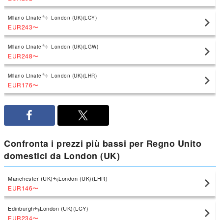
Milano Linate
London (UK)(LCY)
EUR243
〜
Milano Linate
London (UK)(LGW)
EUR248
〜
Milano Linate
London (UK)(LHR)
EUR176
〜
Confronta i prezzi più bassi per Regno Unito
domestici da London (UK)
Manchester (UK)
London (UK)(LHR)
EUR146
〜
Edinburgh
London (UK)(LCY)
EUR234
〜