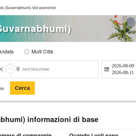
ok (Suvarnabhumi) Voli economici
Suvarnabhumi)
Andata
Multi Città
2026-08-09
DESTINAZIONE
2026-08-11
Cerca
nto
bhumi) informazioni di base
umero di compagnie
Quando i voli sono