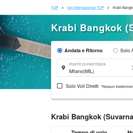
TOP
Voli Internazionali TOP
Krabi Bangk
Krabi Bangkok (
Andata e Ritorno
Solo 
PUNTO DI PARTENZA
Solo Voli Diretti
*Nessun trasferime
Krabi Bangkok (Suvarna
Tempo di volo
N