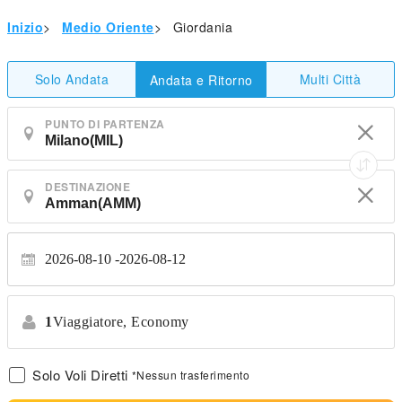
Inizio
>
Medio Oriente
>
Giordania
Solo Andata
Multi Città
Andata e Ritorno
PUNTO DI PARTENZA
DESTINAZIONE
2026-08-10
2026-08-12
1
Viaggiatore,
Economy
Solo Voli Diretti
*Nessun trasferimento