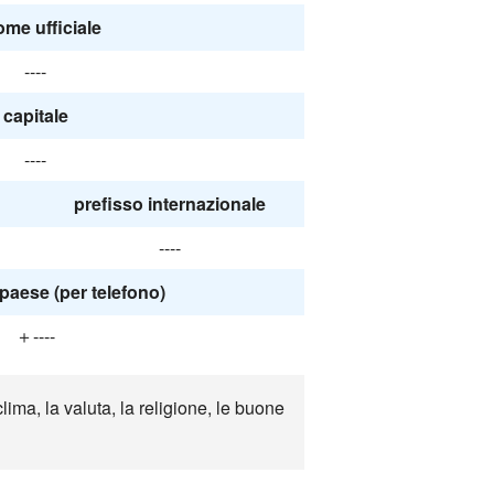
nome ufficiale
----
capitale
----
prefisso internazionale
----
paese (per telefono)
＋----
ima, la valuta, la religione, le buone