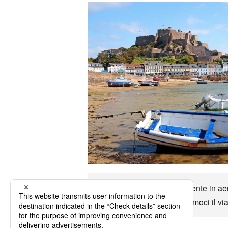
Maglia È approssimativamente in aereo
maniere ecc. Maglia Godiamoci il via