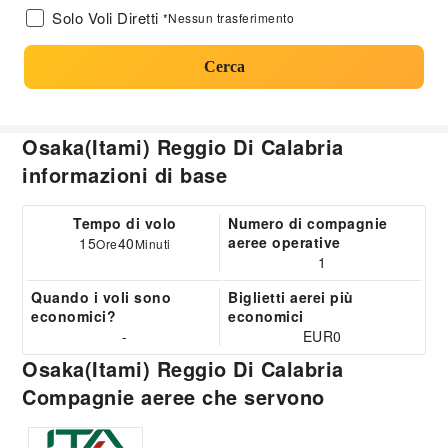
Solo Voli Diretti
*Nessun trasferimento
Cerca
Osaka(Itami) Reggio Di Calabria
informazioni di base
Tempo di volo
Numero di compagnie
aeree operative
15
40
Ore
Minuti
1
Quando i voli sono
Biglietti aerei più
economici?
economici
-
EUR0
Osaka(Itami) Reggio Di Calabria
Compagnie aeree che servono