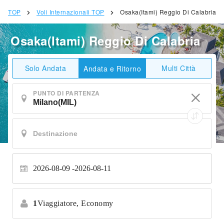
TOP
Voli Internazionali TOP
Osaka(Itami) Reggio Di Calabria
Osaka(Itami) Reggio Di Calabria
Solo Andata
Multi Città
Andata e Ritorno
PUNTO DI PARTENZA
2026-08-09
2026-08-11
1
Viaggiatore,
Economy