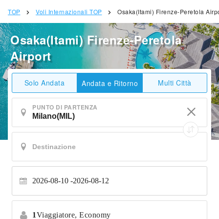
TOP
Voli Internazionali TOP
Osaka(Itami) Firenze-Peretola Airp
Osaka(Itami) Firenze-Peretola
Airport
Solo Andata
Multi Città
Andata e Ritorno
PUNTO DI PARTENZA
2026-08-10
2026-08-12
1
Viaggiatore,
Economy