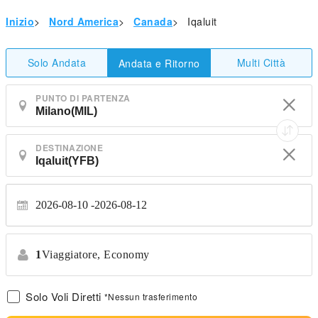
Inizio
>
Nord America
>
Canada
>
Iqaluit
Solo Andata
Multi Città
Andata e Ritorno
PUNTO DI PARTENZA
DESTINAZIONE
2026-08-10
2026-08-12
1
Viaggiatore,
Economy
Solo Voli Diretti
*Nessun trasferimento