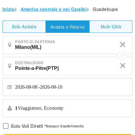
Inizio
>
America centrale e nei Caraibi
>
Guadeloupe
Solo Andata
Multi Città
Andata e Ritorno
PUNTO DI PARTENZA
DESTINAZIONE
2026-08-08
2026-08-10
1
Viaggiatore,
Economy
Solo Voli Diretti
*Nessun trasferimento