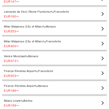
EUR147
〜
Leonardo da Vinci (Rome Fiumicino)
Francoforte
EUR160
〜
Milan Malpensa (City of Milan)
Monaco
EUR253
〜
Milan Malpensa (City of Milan)
Francoforte
EUR400
〜
Venice Municipal
Monaco
EUR373
〜
Firenze-Peretola Airport
Francoforte
EUR203
〜
Firenze-Peretola Airport
Monaco
EUR186
〜
Milano Linate
Berlino
EUR199
〜