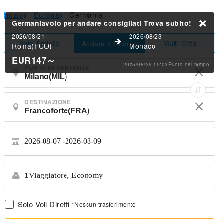
Inizio
>
Europa
>
Germania
Germaniavolo per andare consigliati
Trova subito!
2026/08/21
2026/08/23
Solo Andata
Multi Città
Andata e Ritorno
Roma(FCO)
Monaco
EUR147
～
2025/08/29 15:03Punto nel tempo
PUNTO DI PARTENZA
DESTINAZIONE
2026-08-07
2026-08-09
1
Viaggiatore,
Economy
Solo Voli Diretti
*Nessun trasferimento