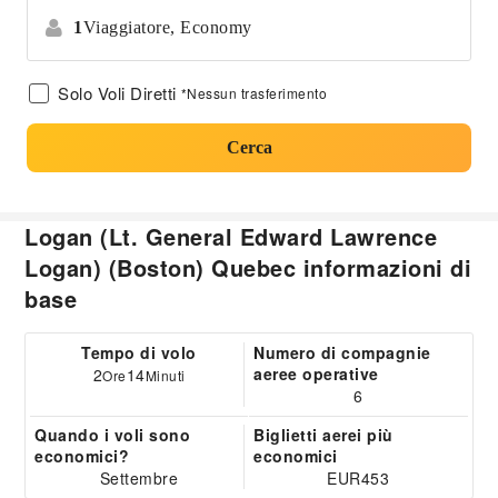
1
Viaggiatore,
Economy
Solo Voli Diretti
*Nessun trasferimento
Cerca
Logan (Lt. General Edward Lawrence
Logan) (Boston) Quebec informazioni di
base
Tempo di volo
Numero di compagnie
aeree operative
2
14
Ore
Minuti
6
Quando i voli sono
Biglietti aerei più
economici?
economici
Settembre
EUR453