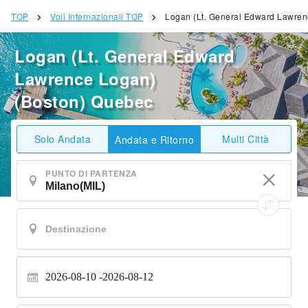
TOP
Voli Internazionali TOP
Logan (Lt. General Edward Lawren
Logan (Lt. General Edward
Lawrence Logan)
(Boston) Quebec
Solo Andata
Multi Città
Andata e Ritorno
PUNTO DI PARTENZA
2026-08-10
2026-08-12