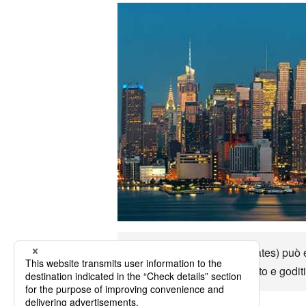
Fino a Durango (United States) può ess
principali opzioni di trasporto e godi