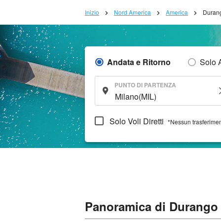
Inizio
Nord America
America
Durang
Andata e Ritorno
Solo 
PUNTO DI PARTENZA
Solo Voli Diretti
*Nessun trasferime
Panoramica di Durango 