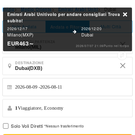
Inizio
>
Medio Oriente
>
Emirati Arabi Uniti
>
Dubai
Emirati Arabi Unitivolo per andare consigliati
Trova
subito!
Solo Andata
Multi Città
Andata e Ritorno
2026/12/17
2026/12/20
Milano(MXP)
Dubai
PUNTO DI PARTENZA
EUR463
～
2026/07/07 21:09Punto nel tempo
DESTINAZIONE
2026-08-09
2026-08-11
1
Viaggiatore,
Economy
Solo Voli Diretti
*Nessun trasferimento