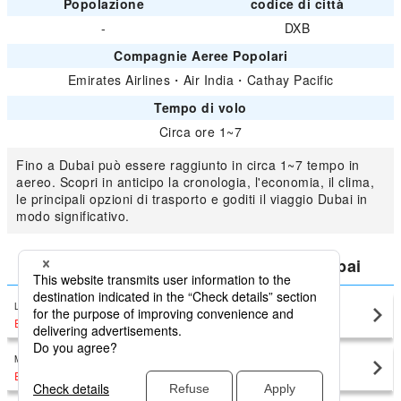
Popolazione
codice di città
-
DXB
Compagnie Aeree Popolari
Emirates Airlines
・
Air India
・
Cathay Pacific
Tempo di volo
Circa ore 1~7
Fino a Dubai può essere raggiunto in circa 1~7 tempo in
aereo. Scopri in anticipo la cronologia, l'economia, il clima,
le principali opzioni di trasporto e goditi il viaggio Dubai in
modo significativo.
Confronta il prezzo più basso per Dubai
Leonardo da Vinci (Rome Fiumicino)
Dubai(DXB)
EUR494
〜
Milan Malpensa (City of Milan)
Dubai(DXB)
EUR463
〜