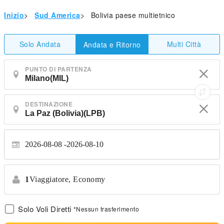
Inizio
>
Sud America
>
Bolivia paese multietnico
Solo Andata
Multi Città
Andata e Ritorno
PUNTO DI PARTENZA
DESTINAZIONE
2026-08-08
2026-08-10
1
Viaggiatore,
Economy
Solo Voli Diretti
*Nessun trasferimento