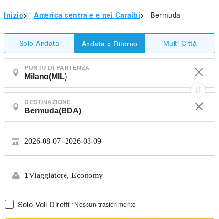
Inizio
>
America centrale e nei Caraibi
>
Bermuda
Solo Andata
Multi Città
Andata e Ritorno
PUNTO DI PARTENZA
DESTINAZIONE
2026-08-07
2026-08-09
1
Viaggiatore,
Economy
Solo Voli Diretti
*Nessun trasferimento