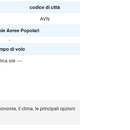
codice di città
AVN
e Aeree Popolari
-
mpo di volo
irca ore ----
onomia, il clima, le principali opzioni