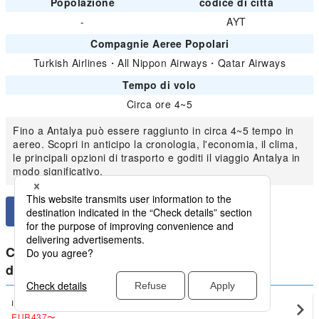
Popolazione
codice di città
-
AYT
Compagnie Aeree Popolari
Turkish Airlines
・
All Nippon Airways
・
Qatar Airways
Tempo di volo
Circa ore 4~5
Fino a Antalya può essere raggiunto in circa 4~5 tempo in
aereo. Scopri in anticipo la cronologia, l'economia, il clima,
le principali opzioni di trasporto e goditi il viaggio Antalya in
modo significativo.
Confronta i prezzi più bassi per Tacchino
domestici da Antalya
Istanbul
Antalya(AYT)
EUR437
〜