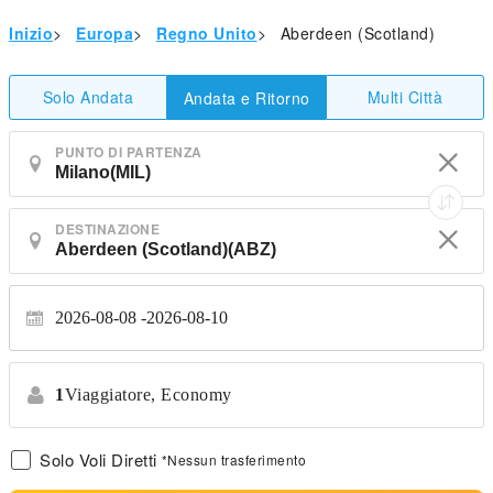
Inizio
>
Europa
>
Regno Unito
>
Aberdeen (Scotland)
Solo Andata
Multi Città
Andata e Ritorno
PUNTO DI PARTENZA
DESTINAZIONE
2026-08-08
2026-08-10
1
Viaggiatore,
Economy
Solo Voli Diretti
*Nessun trasferimento