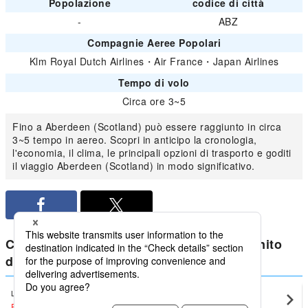
Popolazione
codice di città
-
ABZ
Compagnie Aeree Popolari
Klm Royal Dutch Airlines
・
Air France
・
Japan Airlines
Tempo di volo
Circa ore 3~5
Fino a Aberdeen (Scotland) può essere raggiunto in circa
3~5 tempo in aereo. Scopri in anticipo la cronologia,
l'economia, il clima, le principali opzioni di trasporto e goditi
il viaggio Aberdeen (Scotland) in modo significativo.
Confronta i prezzi più bassi per Regno Unito
domestici da Aberdeen (Scotland)
London (UK)
Aberdeen (Scotland)(ABZ)
EUR123
〜