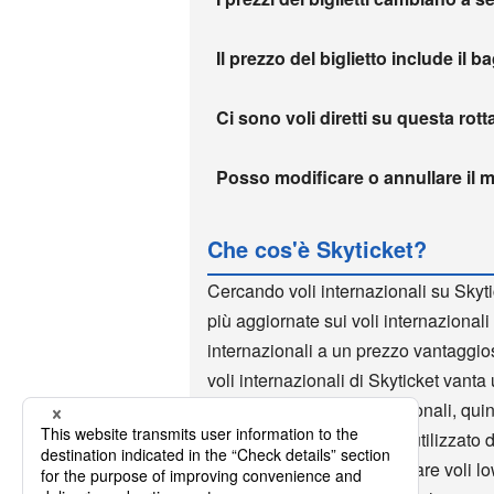
Il prezzo del biglietto include il b
Ci sono voli diretti su questa rott
Posso modificare o annullare il m
Che cos'è Skyticket?
Cercando voli internazionali su Skyti
più aggiornate sui voli internazionali 
internazionali a un prezzo vantaggio
voli internazionali di Skyticket vanta u
prenotazione voli internazionali, qui
internazionali. Skyticket è utilizzato
sito di voli low cost. Prenotare voli 