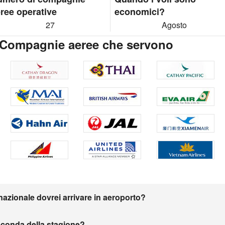
ree operative
economici?
27
Agosto
 Compagnie aeree che servono
nazionale dovrei arrivare in aeroporto?
seconda della stagione?