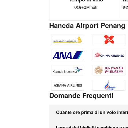
ae
0
0
Ore
Minuti
Haneda Airport Penang
Domande Frequenti
Quante ore prima di un volo inter
I prezzi dei biglietti cambiano a 