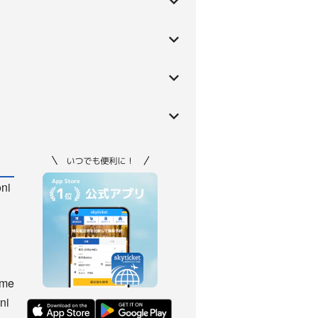
oni
ome
ni