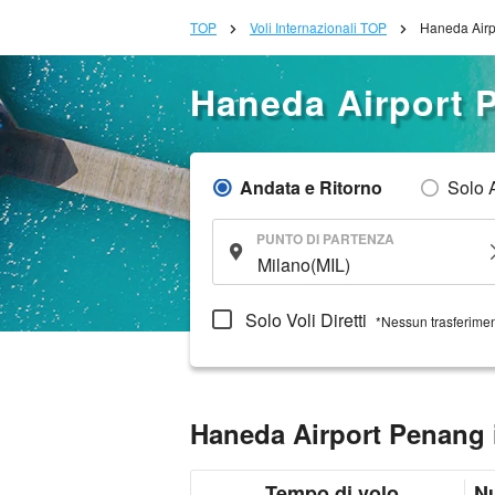
TOP
Voli Internazionali TOP
Haneda Airp
Haneda Airport 
Andata e Ritorno
Solo 
PUNTO DI PARTENZA
Solo Voli Diretti
*Nessun trasferime
Haneda Airport Penang 
Tempo di volo
N