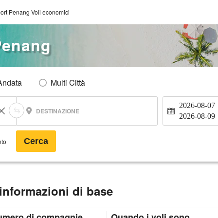
ort Penang Voli economici
Penang
Andata
Multi Città
2026-08-07
DESTINAZIONE
2026-08-09
Cerca
nto
informazioni di base
umero di compagnie
Quando i voli sono