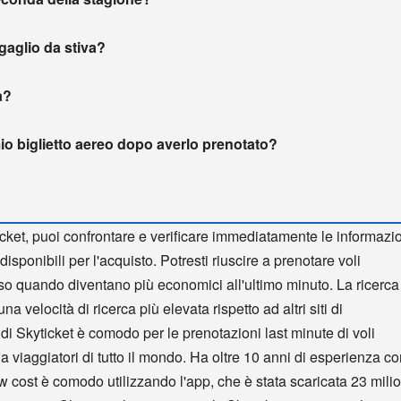
agaglio da stiva?
a?
io biglietto aereo dopo averlo prenotato?
cket, puoi confrontare e verificare immediatamente le informazi
disponibili per l'acquisto. Potresti riuscire a prenotare voli
so quando diventano più economici all'ultimo minuto. La ricerca
na velocità di ricerca più elevata rispetto ad altri siti di
ndi Skyticket è comodo per le prenotazioni last minute di voli
 da viaggiatori di tutto il mondo. Ha oltre 10 anni di esperienza c
low cost è comodo utilizzando l'app, che è stata scaricata 23 milio