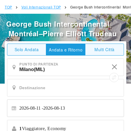
TOP
Voli Internazionali TOP
George Bush Intercontinental Montr
George Bush Intercontinental
Montréal–Pierre Elliott Trudeau
Solo Andata
Multi Città
Andata e Ritorno
PUNTO DI PARTENZA
2026-08-11
2026-08-13
1
Viaggiatore,
Economy