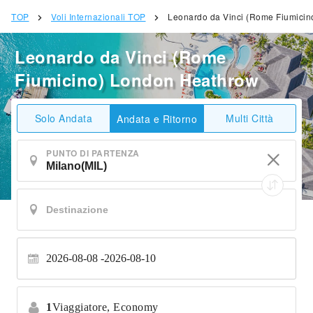
TOP
Voli Internazionali TOP
Leonardo da Vinci (Rome Fiumici
Leonardo da Vinci (Rome
Fiumicino) London Heathrow
Solo Andata
Multi Città
Andata e Ritorno
PUNTO DI PARTENZA
2026-08-08
2026-08-10
1
Viaggiatore,
Economy