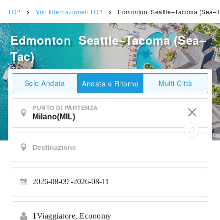
TOP
Voli Internazionali TOP
Edmonton Seattle–Tacoma (Sea–T
Edmonton Seattle–Tacoma (Sea–
Tac)
Solo Andata
Multi Città
Andata e Ritorno
PUNTO DI PARTENZA
2026-08-09
2026-08-11
1
Viaggiatore,
Economy