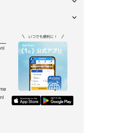
oni
ome
ni