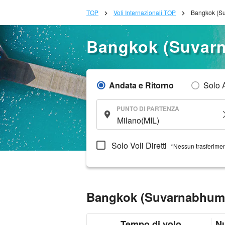
TOP
Voli Internazionali TOP
Bangkok (Su
Bangkok (Suvar
Andata e Ritorno
Solo 
PUNTO DI PARTENZA
Solo Voli Diretti
*Nessun trasferime
Bangkok (Suvarnabhumi)
Tempo di volo
N