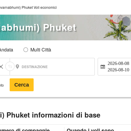
varnabhumi) Phuket Voli economici
nabhumi) Phuket
Andata
Multi Città
2026-08-08
DESTINAZIONE
2026-08-10
Cerca
nto
 Phuket informazioni di base
umero di compagnie
Quando i voli sono