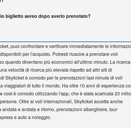
a?
io biglietto aereo dopo averlo prenotato?
cket, puoi confrontare e verificare immediatamente le informazi
disponibili per l'acquisto. Potresti riuscire a prenotare voli
so quando diventano più economici all'ultimo minuto. La ricerca
na velocità di ricerca più elevata rispetto ad altri siti di
ndi Skyticket è comodo per le prenotazioni last minute di voli
 da viaggiatori di tutto il mondo. Ha oltre 10 anni di esperienza c
low cost è comodo utilizzando l'app, che è stata scaricata 23 milio
 persone. Oltre ai voli internazionali, Skyticket accetta anche
a andata e andata e ritorno, prenotazioni alberghiere, tour
express e auto a noleggio.