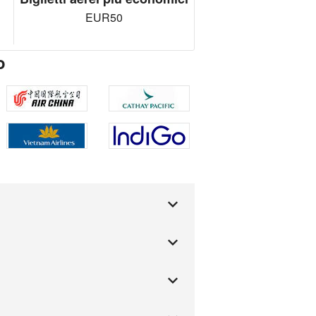
EUR50
o