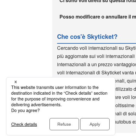
Ci sono voli diretti su questa rott
Posso modificare o annullare il m
Che cos'è Skyticket?
Cercando voli internazionali su Skyti
più aggiornate sui voli internazionali 
internazionali a un prezzo vantaggio
voli internazionali di Skyticket vanta u
prenotazione voli internazionali, qui
internazionali. Skyticket è utilizzato
sito di voli low cost. Prenotare voli 
di volte ed è utilizzata da moltissime
prenotazioni per voli nazionali di sol
nazionali, Wi-Fi all'estero, autobus 